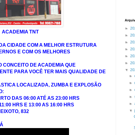
Arqui
►
20
ACADEMIA TNT
►
20
►
20
 DA CIDADE COM A MELHOR ESTRUTURA
►
20
ERNOS E COM OS MELHORES
►
20
►
20
 CONCEITO DE ACADEMIA QUE
▼
20
NTE PARA VOCÊ TER MAIS QUALIDADE DE
►
►
ÁSTICA LOCALIZADA, ZUMBA E EXPLOSÃO
►
O:
►
TO DAS 06:00 ATÉ AS 23:00 HRS
►
1:00 HRS E 13:00 AS 16:00 HRS
▼
EIXOTO, 832
NÁ