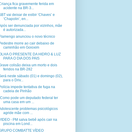
Criança fica gravemente ferida em
acidente na BR-3...
SBT vai deixar de exibir ‘Chaves’ e
‘Chapolin’, en...
Após ser denunciada por vizinhos, mãe
é autorizada...
Flamengo anunciou o novo técnico
Pedestre morre ao cair debaixo de
caminhão em Goioxim
OLHA O PRESENTE DA HIDRO & LUZ
PARA O DIA DOS PAIS
Grave colisão deixa um morto e dois
feridos na BR-282
Será neste sábado (01) e domingo (02),
para o Driv...
Polícia impede tentativa de fuga na
cadeia de Pinhão
“Como pode um deputado federal ter
uma casa em um ...
Adolescente problemas psicológicos
agride mãe com ...
VIDEO - PM salva bebê após cair na
piscina em Lond...
GRUPO COMBATTE VÍDEO