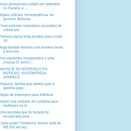
Aulas presenciais voltam em setembro
no Paraná, e ...
Bispos criticam ‘incompetência’ do
governo Bolsona...
Treze policiais rodoviários acusados de
cobrar pro...
Primeira-dama testa positivo para covid-
19
Briga familiar termina com homem morto
a tiros em ...
Dois pacientes recuperados e uma
criança 07 anos c...
ANUNCIE NO INTERVALO DA
NOTICIAS. SUA EMPRESA
APARECE
Viralizou: família que adotou galo e
galinha para ...
Vagas de empregos para Imbituva
Depen cria unidade de custódia para
mulheres na re...
Uma bicicleta que foi furtada foi
recuperada pela ...
Como pode? Simpsons 'previu' nota de
R$ 200 em epi...