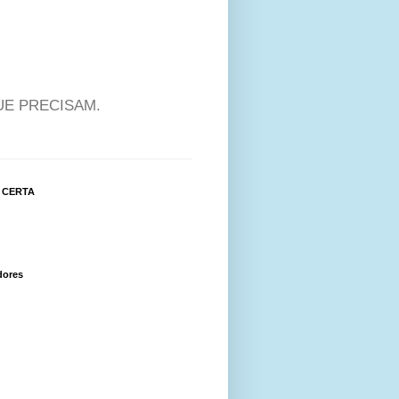
UE PRECISAM.
 CERTA
dores