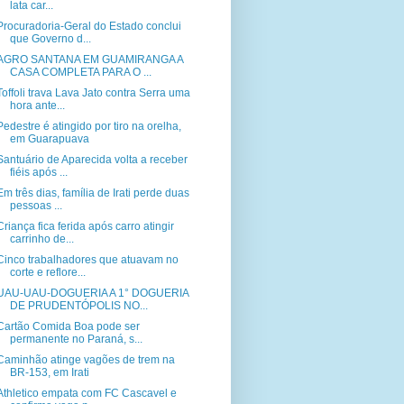
lata car...
Procuradoria-Geral do Estado conclui
que Governo d...
AGRO SANTANA EM GUAMIRANGA A
CASA COMPLETA PARA O ...
Toffoli trava Lava Jato contra Serra uma
hora ante...
Pedestre é atingido por tiro na orelha,
em Guarapuava
Santuário de Aparecida volta a receber
fiéis após ...
Em três dias, família de Irati perde duas
pessoas ...
Criança fica ferida após carro atingir
carrinho de...
Cinco trabalhadores que atuavam no
corte e reflore...
UAU-UAU-DOGUERIA A 1° DOGUERIA
DE PRUDENTÓPOLIS NO...
Cartão Comida Boa pode ser
permanente no Paraná, s...
Caminhão atinge vagões de trem na
BR-153, em Irati
Athletico empata com FC Cascavel e