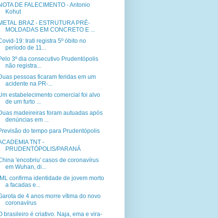
NOTA DE FALECIMENTO - Antonio
Kohut
METAL BRAZ - ESTRUTURA PRÉ-
MOLDADAS EM CONCRETO E ...
Covid-19: Irati registra 5º óbito no
período de 11...
Pelo 3º dia consecutivo Prudentópolis
não registra...
Duas pessoas ficaram feridas em um
acidente na PR-...
Um estabelecimento comercial foi alvo
de um furto ...
Duas madeireiras foram autuadas após
denúncias em ...
Previsão do tempo para Prudentópolis
ACADEMIA TNT -
PRUDENTÓPOLIS/PARANÁ
China 'encobriu' casos de coronavírus
em Wuhan, di...
IML confirma identidade de jovem morto
a facadas e...
Garota de 4 anos morre vítima do novo
coronavírus
O brasileiro é criativo. Naja, ema e vira-