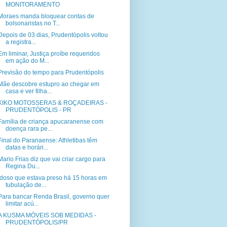
MONITORAMENTO
Moraes manda bloquear contas de
bolsonaristas no T...
Depois de 03 dias, Prudentópolis voltou
a registra...
Em liminar, Justiça proíbe requeridos
em ação do M...
Previsão do tempo para Prudentópolis
Mãe descobre estupro ao chegar em
casa e ver filha...
KIKO MOTOSSERAS & ROÇADEIRAS -
PRUDENTÓPOLIS - PR
Família de criança apucaranense com
doença rara pe...
Final do Paranaense: Athletibas têm
datas e horári...
Mario Frias diz que vai criar cargo para
Regina Du...
Idoso que estava preso há 15 horas em
tubulação de...
Para bancar Renda Brasil, governo quer
limitar acú...
A KUSMA MÓVEIS SOB MEDIDAS -
PRUDENTÓPOLIS/PR