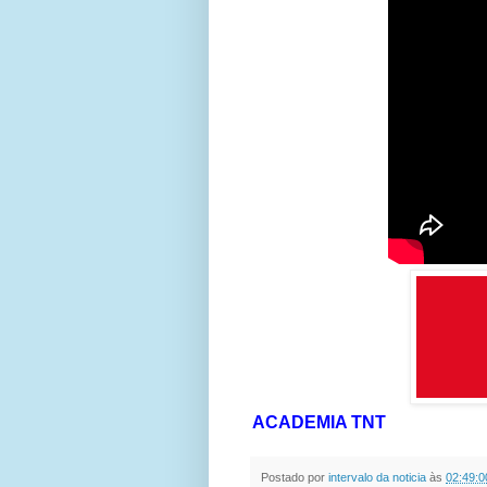
ACADEMIA TNT
Postado por
intervalo da noticia
às
02:49:0