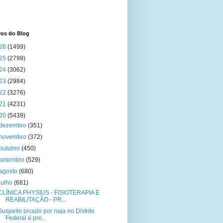
vos do Blog
26
(1499)
25
(2799)
24
(3062)
23
(2984)
22
(3276)
21
(4231)
20
(5439)
dezembro
(351)
novembro
(372)
outubro
(450)
setembro
(529)
agosto
(680)
julho
(681)
CLÍNICA PHYSIUS - FISIOTERAPIA E
REABILITAÇÃO - PR...
Suspeito picado por naja no Distrito
Federal é pre...