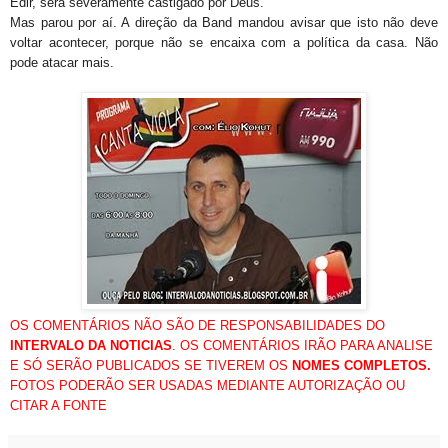
Edir, será severamente castigado por Deus.
Mas parou por aí. A direção da Band mandou avisar que isto não deve
voltar acontecer, porque não se encaixa com a política da casa. Não
pode atacar mais.
OS COMENTÁRIOS NÃO SÃO DE RESPONSABILIDADES DO
INTERVALO DA NOTICIAS
. OS COMENTÁRIOS IRÃO PARA ANALISE
E SÓ SERÃO PUBLICADOS SE TIVEREM OS
NOMES COMPLETOS.
FOTOS PODERÃO SER USADAS MEDIANTE AUTORIZAÇÃO OU
CITAR A FONTE