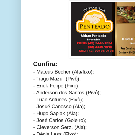
Confira:
- Mateus Becher (Ala/fixo);
- Tiago Mazur (Pivô);
- Erick Felipe (Fixo);
- Anderson dos Santos (Pivô);
- Luan Antunes (Pivô);
- Josué Canesso (Ala);
- Hugo Saplak (Ala);
- José Carlos (Goleiro);
- Cleverson Serz. (Ala);
- Dênis Less (Fixo);