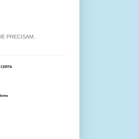
UE PRECISAM.
 CERTA
dores