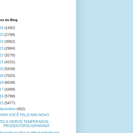
vos do Blog
26
(1492)
25
(2799)
24
(3062)
23
(2984)
22
(3276)
21
(4231)
20
(5439)
19
(7025)
18
(6038)
17
(3489)
16
(5788)
15
(5477)
dezembro
(452)
PARA VOCÊ FELIZ ANO NOVO
ZECA VIDROS TEMPERADOS -
PRUDENTÓPOLIS/PARANÁ
Pousada na Ilha do Mel é tomada por