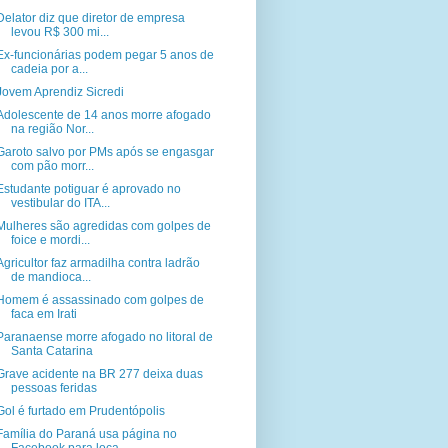
Delator diz que diretor de empresa
levou R$ 300 mi...
Ex-funcionárias podem pegar 5 anos de
cadeia por a...
Jovem Aprendiz Sicredi
Adolescente de 14 anos morre afogado
na região Nor...
Garoto salvo por PMs após se engasgar
com pão morr...
Estudante potiguar é aprovado no
vestibular do ITA...
Mulheres são agredidas com golpes de
foice e mordi...
Agricultor faz armadilha contra ladrão
de mandioca...
Homem é assassinado com golpes de
faca em Irati
Paranaense morre afogado no litoral de
Santa Catarina
Grave acidente na BR 277 deixa duas
pessoas feridas
Gol é furtado em Prudentópolis
Família do Paraná usa página no