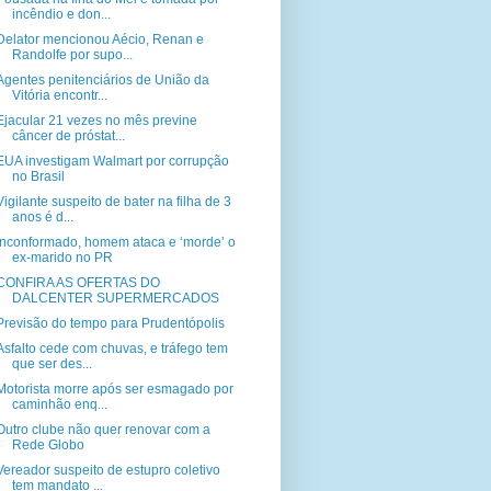
incêndio e don...
Delator mencionou Aécio, Renan e
Randolfe por supo...
Agentes penitenciários de União da
Vitória encontr...
Ejacular 21 vezes no mês previne
câncer de próstat...
EUA investigam Walmart por corrupção
no Brasil
Vigilante suspeito de bater na filha de 3
anos é d...
Inconformado, homem ataca e ‘morde’ o
ex-marido no PR
CONFIRA AS OFERTAS DO
DALCENTER SUPERMERCADOS
Previsão do tempo para Prudentópolis
Asfalto cede com chuvas, e tráfego tem
que ser des...
Motorista morre após ser esmagado por
caminhão enq...
Outro clube não quer renovar com a
Rede Globo
Vereador suspeito de estupro coletivo
tem mandato ...