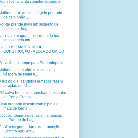
Adolescente tenta cometer suicídio em
Irati
Mulher morre ao ser atingida por roda
de caminhão ...
Polícia prende mais um suspeito de
tráfico de drog...
Não sirvo ninguém’, diz dono de bar
famoso pelo ma...
SÃO JOSÉ MATERIAS DE
CONSTRUÇÃO - A LOJA DO GINCO
...
Previsão do tempo para Prudentópolis
Mulher mata marido a facadas na
véspera de Natal n...
À luz do dia, bandidos armados fazem
arrastão em O...
PM salva homem sequestrado no centro
de Ponta Grossa
Filha drogada discute com o pai e o
mata de forma ...
Detidos homens que faziam ameaças
no Parque do Lag...
Confira os ganhadores da promoção
Compro Aqui em 2...