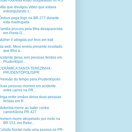
Duas rodovias estão bloqueadas no RS
Mãe que divulgou vídeo que estaria
estrangulando s...
Ônibus pega fogo na BR-277 durante
esta madrugada
Família procura pela filha desaparecida
em Ponta G...
Mulher é atingida por tiros em Irati
Na web, Mion revela presente inusitado
que filho a...
Acidente deixa seis pessoas feridas em
Prudentópol...
CERÂMICA SANTA TEREZINHA -
PRUDENTÓPOLIS/PR
Previsão do tempo para Prudentópolis
Duas pessoas morrem em acidente
entre carros na PR...
Briga entre irmãos deixa duas pessoas
feridas em R...
Motorista morre ao bater contra
caminhãona PR-427
Homem morre atropelado por moto na
BR 153, em Rebo...
Colisão frontal mata uma pessoa na PR-