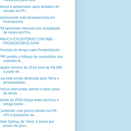
Facebook para loca...
Menor é apreendido após tentativa de
assalto em Pr...
Adolescente está desaparecida em
Guarapuava
PM apreende menores por receptação
de motos em Pru...
IANUCH ESCRITÓRIO CONTÁBIL -
PRUDENTÓPOLIS/PR
Previsão do tempo para Prudentópolis
PRF proibiu o tráfego de caminhões nas
rodovias fe...
Salário mínimo de 2016 será de R$ 880
a partir de ...
Lua está sendo destruída pela Terra e
pesquisadore...
Polícia interrompe velório e leva corpo
de idosa. ...
Boleto do IPVA chega antes da hora e
intriga motor...
Caminhão com porcos tomba na PR-
445 e populares sa...
Mark Salling, de 'Glee', é preso por
posse de porn...