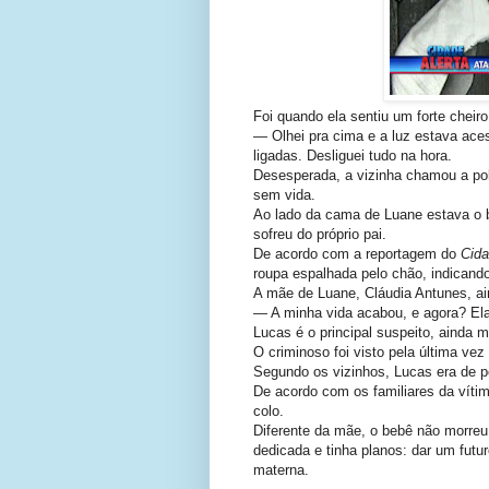
Foi quando ela sentiu um forte cheiro 
— Olhei pra cima e a luz estava ace
ligadas. Desliguei tudo na hora.
Desesperada, a vizinha chamou a polí
sem vida.
Ao lado da cama de Luane estava o b
sofreu do próprio pai.
De acordo com a reportagem do
Cida
roupa espalhada pelo chão, indicand
A mãe de Luane, Cláudia Antunes, ai
— A minha vida acabou, e agora? Ela
Lucas é o principal suspeito, ainda m
O criminoso foi visto pela última v
Segundo os vizinhos, Lucas era de 
De acordo com os familiares da vítim
colo.
Diferente da mãe, o bebê não morreu
dedicada e tinha planos: dar um futu
materna.