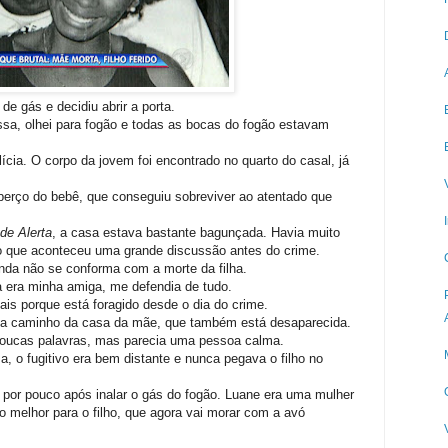
de gás e decidiu abrir a porta.
ssa, olhei para fogão e todas as bocas do fogão estavam
cia. O corpo da jovem foi encontrado no quarto do casal, já
erço do bebê, que conseguiu sobreviver ao atentado que
de Alerta
, a casa estava bastante bagunçada. Havia muito
o que aconteceu uma grande discussão antes do crime.
nda não se conforma com a morte da filha.
 era minha amiga, me defendia de tudo.
ais porque está foragido desde o dia do crime.
ez a caminho da casa da mãe, que também está desaparecida.
poucas palavras, mas parecia uma pessoa calma.
a, o fugitivo era bem distante e nunca pegava o filho no
 por pouco após inalar o gás do fogão. Luane era uma mulher
ro melhor para o filho, que agora vai morar com a avó