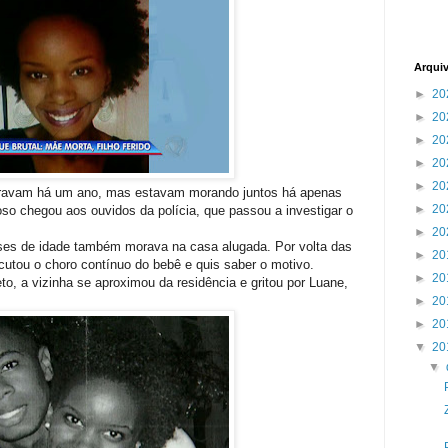
Arqui
►
20
►
20
►
20
►
20
►
20
ravam há um ano, mas estavam morando juntos há apenas
►
20
so chegou aos ouvidos da polícia, que passou a investigar o
►
20
eses de idade também morava na casa alugada. Por volta das
►
20
utou o choro contínuo do bebê e quis saber o motivo.
►
20
to, a vizinha se aproximou da residência e gritou por Luane,
►
20
►
20
▼
20
▼