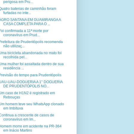
perigosa em Pru...
Quatro baterias de caminhão foram
furtadas no inte...
AGRO SANTANA EM GUAMIRANGA A
CASA COMPLETA PARA O ...
Foi confirmada a 11ª morte por
coronavírus em Prud...
Prefeitura de Prudentópolis recomenda
não utilizaç...
Uma bicicleta abandonada no mato foi
recolhida pel...
Uma mulher foi assaltada dentro de sua
residência ...
Previsão do tempo para Prudentópolis
UAU-UAU-DOGUERIA A 1° DOGUERIA
DE PRUDENTÓPOLIS NO...
Um caso de H1N2 é registrado em
Rebouças
Um homem teve seu WhatsApp clonado
em Imbituva
Continua a crescente de casos de
coronavírus em Im...
Homem morre em acidente na PR-364
em Inácio Martins