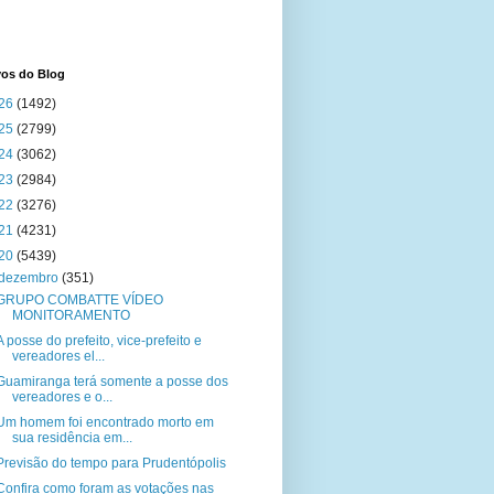
vos do Blog
26
(1492)
25
(2799)
24
(3062)
23
(2984)
22
(3276)
21
(4231)
20
(5439)
dezembro
(351)
GRUPO COMBATTE VÍDEO
MONITORAMENTO
A posse do prefeito, vice-prefeito e
vereadores el...
Guamiranga terá somente a posse dos
vereadores e o...
Um homem foi encontrado morto em
sua residência em...
Previsão do tempo para Prudentópolis
Confira como foram as votações nas