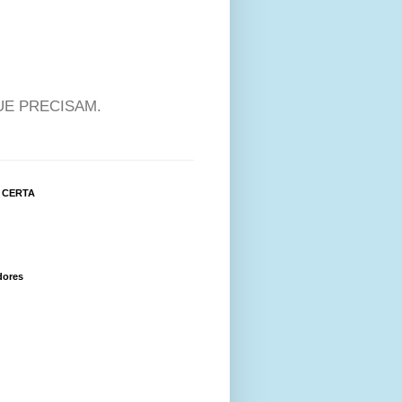
UE PRECISAM.
 CERTA
dores