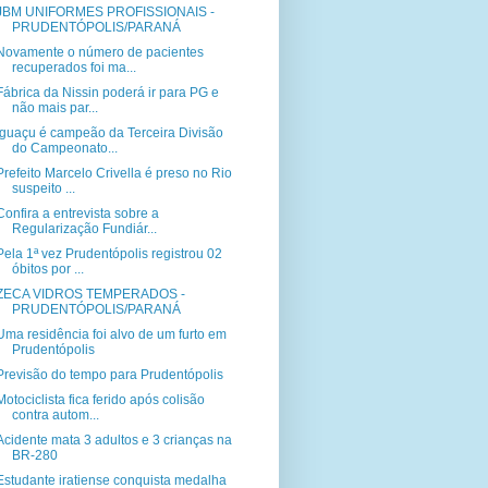
JBM UNIFORMES PROFISSIONAIS -
PRUDENTÓPOLIS/PARANÁ
Novamente o número de pacientes
recuperados foi ma...
Fábrica da Nissin poderá ir para PG e
não mais par...
Iguaçu é campeão da Terceira Divisão
do Campeonato...
Prefeito Marcelo Crivella é preso no Rio
suspeito ...
Confira a entrevista sobre a
Regularização Fundiár...
Pela 1ª vez Prudentópolis registrou 02
óbitos por ...
ZECA VIDROS TEMPERADOS -
PRUDENTÓPOLIS/PARANÁ
Uma residência foi alvo de um furto em
Prudentópolis
Previsão do tempo para Prudentópolis
Motociclista fica ferido após colisão
contra autom...
Acidente mata 3 adultos e 3 crianças na
BR-280
Estudante iratiense conquista medalha