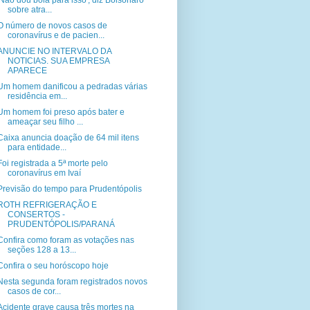
'Não dou bola para isso', diz Bolsonaro
sobre atra...
O número de novos casos de
coronavírus e de pacien...
ANUNCIE NO INTERVALO DA
NOTICIAS. SUA EMPRESA
APARECE
Um homem danificou a pedradas várias
residência em...
Um homem foi preso após bater e
ameaçar seu filho ...
Caixa anuncia doação de 64 mil itens
para entidade...
Foi registrada a 5ª morte pelo
coronavírus em Ivaí
Previsão do tempo para Prudentópolis
ROTH REFRIGERAÇÃO E
CONSERTOS -
PRUDENTÓPOLIS/PARANÁ
Confira como foram as votações nas
seções 128 a 13...
Confira o seu horóscopo hoje
Nesta segunda foram registrados novos
casos de cor...
Acidente grave causa três mortes na