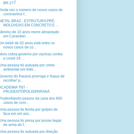
BR-277
Desta vez o número de novos casos de
coronavírus f...
METAL BRAZ - ESTRUTURA PRÉ-
MOLDADAS EM CONCRETO E ...
Menino de 10 anos morre atropelado
em Carambeí
Um bebê de 02 anos está entre os
novos casos de co...
Moro cobra governo por vacinas contra
a covid-19: ...
Uma pessoa foi autuada por crime
ambiental em Imbi...
Governo do Paraná prorroga o 'toque de
recolher' p...
ACADEMIA TNT -
PRUDENTÓPOLIS/PARANÁ
Prudentópolis passou da casa dos 600
casos de coro...
Uma pessoa foi ferida por golpes de
faca em um ass...
Uma pessoa foi presa por posse ilegal
de arma de f...
Uma pessoa foi autuada por direção