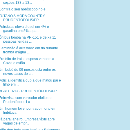
seções 133 a 13...
Confira o seu horóscopo hoje
TUTANO'S MODA COUNTRY -
PRUDENTÓPOLIS/PR
Petrobras eleva diesel em 4% e
gasolina em 5% a pa...
Ônibus tomba na PR-151 e deixa 11
pessoas feridas ...
Caminhão é arrastado em rio durante
tromba d’água ...
Prefeito de Irati e esposa vencem a
Covid e estão ...
Um bebê de 09 meses está entre os
novos casos de c...
Polícia identifica dupla que matou pai e
filho em ...
AGRO TIZIU - PRUDENTÓPOLIS/PR
Entrevista com vereador eleito de
Prudentópolis La...
Um homem foi encontrado morto em
Imbituva
Já para janeiro. Empresa têxtil abre
vagas de empr...